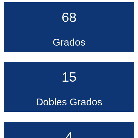
68
Grados
15
Dobles Grados
4