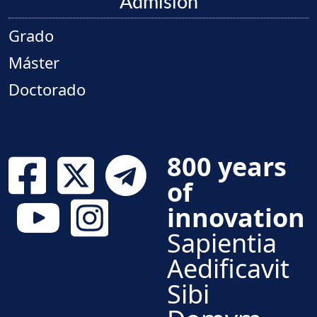
Admisión
Grado
Máster
Doctorado
800 years
of
innovation
Sapientia
Aedificavit
Sibi